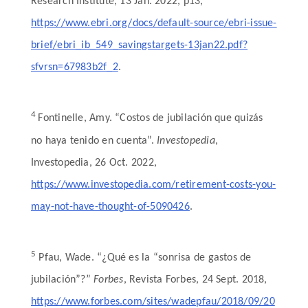
Research Institute, 13 Jan. 2022, p13,
https://www.ebri.org/docs/default-source/ebri-issue-
brief/ebri_ib_549_savingstargets-13jan22.pdf?
sfvrsn=67983b2f_2
.
4
Fontinelle, Amy. “Costos de jubilación que quizás
no haya tenido en cuenta”.
Investopedia
,
Investopedia, 26 Oct. 2022,
https://www.investopedia.com/retirement-costs-you-
may-not-have-thought-of-5090426
.
5
Pfau, Wade. “¿Qué es la “sonrisa de gastos de
jubilación”?”
Forbes
, Revista Forbes, 24 Sept. 2018,
https://www.forbes.com/sites/wadepfau/2018/09/20