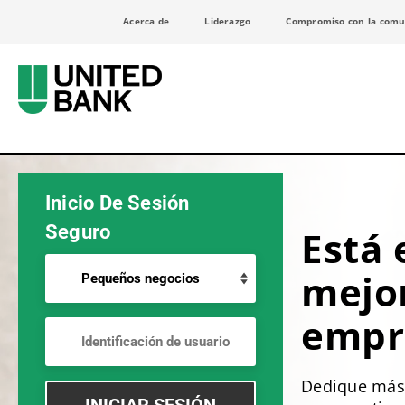
Acerca de
Liderazgo
Compromiso con la comu
Inicio De Sesión
Seguro
Está 
mejo
empr
Dedique más 