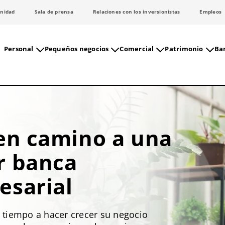
nidad
Sala de prensa
Relaciones con los inversionistas
Empleos
Personal
Pequeños negocios
Comercial
Patrimonio
Ban
en camino a una
r banca
esarial
tiempo a hacer crecer su negocio