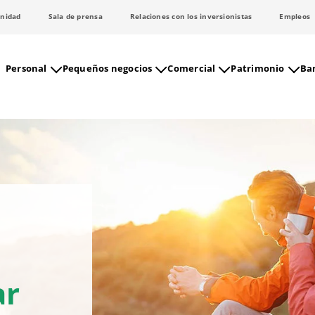
nidad
Sala de prensa
Relaciones con los inversionistas
Empleos
Personal
Pequeños negocios
Comercial
Patrimonio
Ban
ar