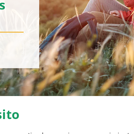
s
sito