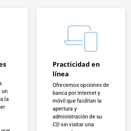
es
Practicidad en
línea
a
Ofrecemos opciones de
n un
banca por Internet y
a la
móvil que facilitan la
ier
apertura y
administración de su
CD sin visitar una
s que