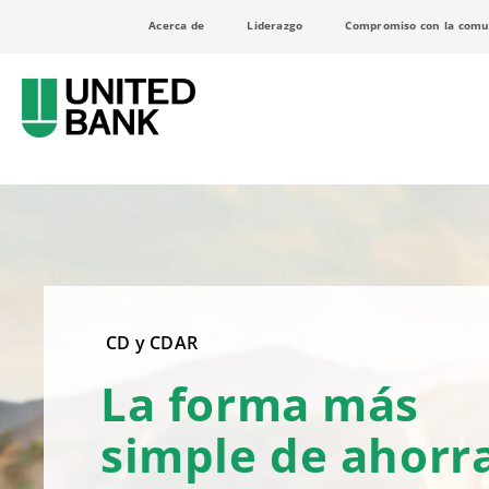
Acerca de
Liderazgo
Compromiso con la comu
CD y CDAR
La forma más
simple de ahorr