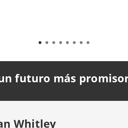
un futuro más promiso
an Whitley