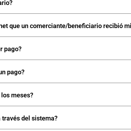
ario?
net que un comerciante/beneficiario recibió m
er pago?
 un pago?
s los meses?
 través del sistema?