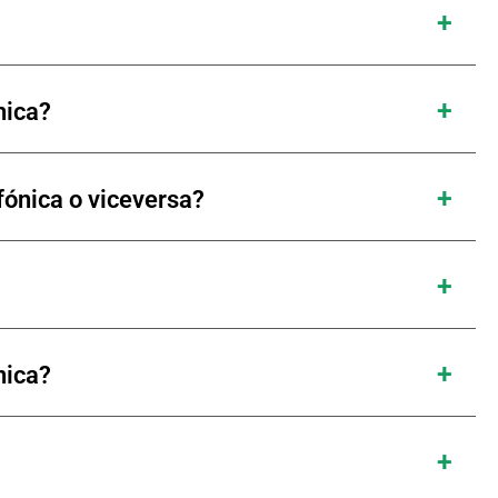
nica?
fónica o viceversa?
nica?