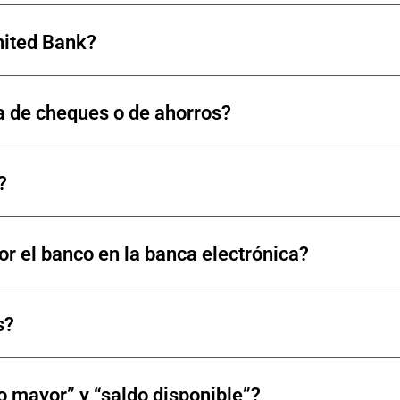
nited Bank?
a de cheques o de ahorros?
?
or el banco en la banca electrónica?
s?
ro mayor” y “saldo disponible”?